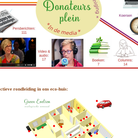
ctieve rondleiding in ons eco-huis: